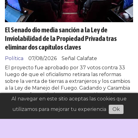
El Senado dio media sanción a la Ley de
Inviolabilidad de la Propiedad Privada tras
eliminar dos capítulos claves
Política
07/08/2026
Señal Calafate
El proyecto fue aprobado por 37 votos contra 33
luego de que el oficialismo retirara las reformas
sobre la venta de tierras a extranjeros y los cambios
a la Ley de Manejo del Fuego. Gadando y Carambia
votaron a favor, Kirchner en contra. Ahora el tema
Al navegar en este sitio aceptas las cookies que
deberá ser tratado por la Cámara de Diputados.
utilizamos para mejorar tu experiencia
Ok