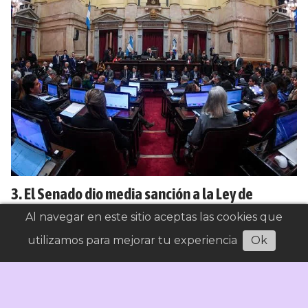
El Senado dio media sanción a la Ley de
Inviolabilidad de la Propiedad Privada tras
Al navegar en este sitio aceptas las cookies que
eliminar dos capítulos claves
utilizamos para mejorar tu experiencia
Ok