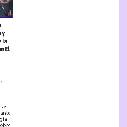
n
 y
 la
en El
an
usas
Santa
gía.
sobre