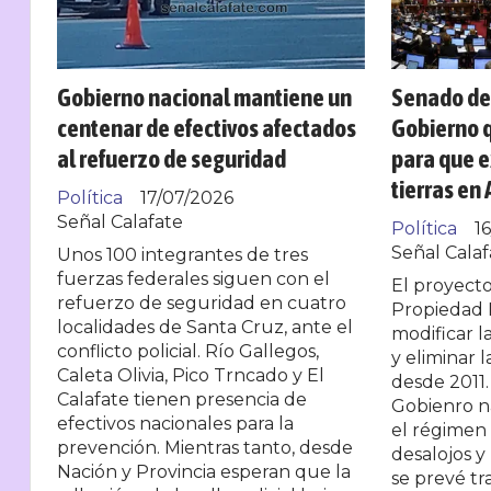
Gobierno nacional mantiene un
Senado deb
centenar de efectivos afectados
Gobierno q
al refuerzo de seguridad
para que 
tierras en
Política
17/07/2026
Señal Calafate
Política
1
Señal Calaf
Unos 100 integrantes de tres
fuerzas federales siguen con el
El proyecto
refuerzo de seguridad en cuatro
Propiedad 
localidades de Santa Cruz, ante el
modificar l
conflicto policial. Río Gallegos,
y eliminar l
Caleta Olivia, Pico Trncado y El
desde 2011. 
Calafate tienen presencia de
Gobienro n
efectivos nacionales para la
el régimen 
prevención. Mientras tanto, desde
desalojos y
Nación y Provincia esperan que la
se prevé tr