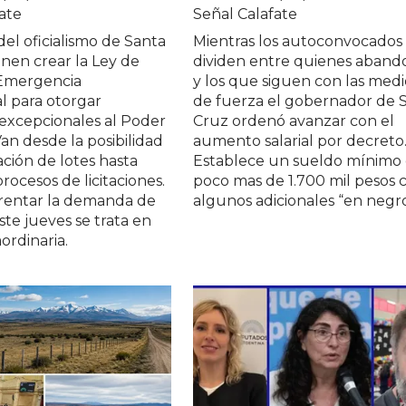
ate
Señal Calafate
el oficialismo de Santa
Mientras los autoconvocados
nen crear la Ley de
dividen entre quienes aban
Emergencia
y los que siguen con las med
l para otorgar
de fuerza el gobernador de 
excepcionales al Poder
Cruz ordenó avanzar con el
Van desde la posibilidad
aumento salarial por decreto
ción de lotes hasta
Establece un sueldo mínimo
procesos de licitaciones.
poco mas de 1.700 mil pesos 
frentar la demanda de
algunos adicionales “en negro
ste jueves se trata en
ordinaria.