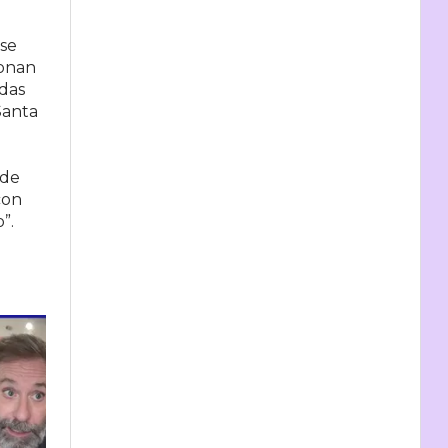
 se
donan
idas
Santa
.
 de
con
”.