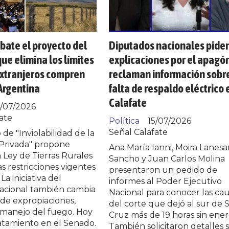
ate el proyecto del
Diputados nacionales pide
ue elimina los límites
explicaciones por el apagón
extranjeros compren
reclaman información sobre
 Argentina
falta de respaldo eléctrico 
Calafate
6/07/2026
ate
Política
15/07/2026
Señal Calafate
 de "Inviolabilidad de la
Privada" propone
Ana María Ianni, Moira Lanes
a Ley de Tierras Rurales
Sancho y Juan Carlos Molina
as restricciones vigentes
presentaron un pedido de
La iniciativa del
informes al Poder Ejecutivo
acional también cambia
Nacional para conocer las ca
de expropiaciones,
del corte que dejó al sur de 
 manejo del fuego. Hoy
Cruz más de 19 horas sin ener
atamiento en el Senado.
También solicitaron detalles 