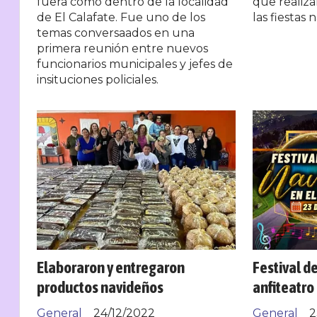
fuera como dentro de la localidad
que realiza
de El Calafate. Fue uno de los
las fiestas 
temas conversaados en una
primera reunión entre nuevos
funcionarios municipales y jefes de
insituciones policiales.
Elaboraron y entregaron
Festival d
productos navideños
anfiteatro
General
24/12/2022
General
2