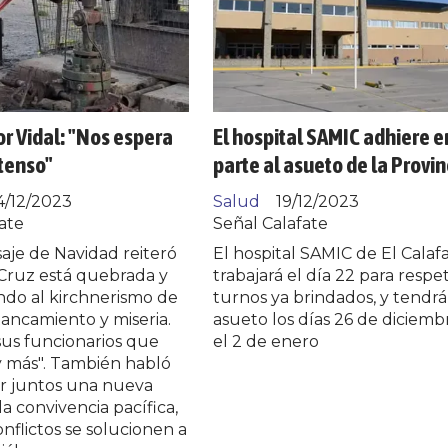
 Vidal: "Nos espera
El hospital SAMIC adhiere e
tenso"
parte al asueto de la Provin
4/12/2023
Salud
19/12/2023
ate
Señal Calafate
aje de Navidad reiteró
El hospital SAMIC de El Calaf
Cruz está quebrada y
trabajará el día 22 para respe
ndo al kirchnerismo de
turnos ya brindados, y tendrá
ancamiento y miseria.
asueto los días 26 de diciemb
 sus funcionarios que
el 2 de enero
y más". También habló
ir juntos una nueva
la convivencia pacífica,
onflictos se solucionen a