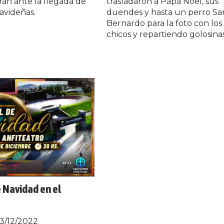
rán ante la llegada de
trasladaron a Papá Noel, sus
navideñas.
duendes y hasta un perro Sa
Bernardo para la foto con los
chicos y repartiendo golosina
e Navidad en el
3/12/2022