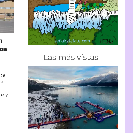
n
cia
Las más vistas
ate
tar
re y