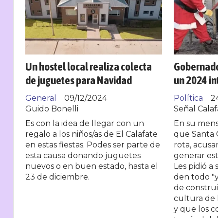
Un hostel local realiza colecta
Gobernador
de juguetes para Navidad
un 2024 in
General
09/12/2024
Política
2
Guido Bonelli
Señal Calaf
Es con la idea de llegar con un
En su mens
regalo a los niños/as de El Calafate
que Santa 
en estas fiestas. Podes ser parte de
rota, acusa
esta causa donando juguetes
generar est
nuevos o en buen estado, hasta el
Les pidió a
23 de diciembre.
den todo "
de constru
cultura de 
y que los c