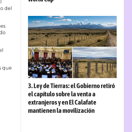
l
do del
nes
ado
el
s que
Ley de Tierras: el Gobierno retiró
el capítulo sobre la venta a
extranjeros y en El Calafate
mantienen la movilización