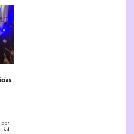
icías
 por
cial.