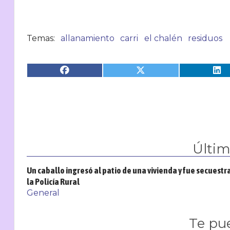
allanamiento
carri
el chalén
residuos
Últi
Un caballo ingresó al patio de una vivienda y fue secuestr
la Policía Rural
General
Te pu