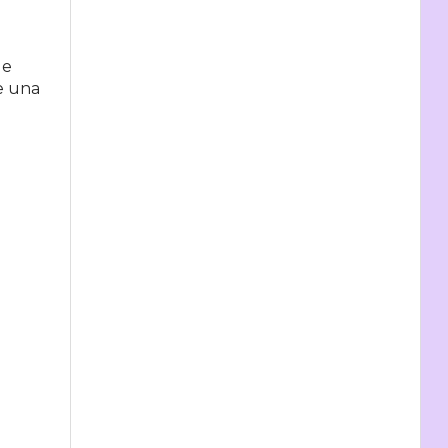
ue
ue una