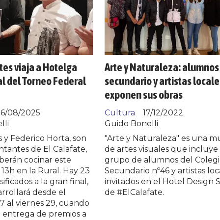
tes viaja a Hotelga
Arte y Naturaleza: alumnos
nal del Torneo Federal
secundario y artistas locale
exponen sus obras
6/08/2025
Cultura
17/12/2022
lli
Guido Bonelli
 y Federico Horta, son
"Arte y Naturaleza" es una m
ntantes de El Calafate,
de artes visuales que incluye
berán cocinar este
grupo de alumnos del Coleg
 13h en la Rural. Hay 23
Secundario nº46 y artistas loc
ificados a la gran final,
invitados en el Hotel Design 
rrollará desde el
de #ElCalafate.
7 al viernes 29, cuando
la entrega de premios a