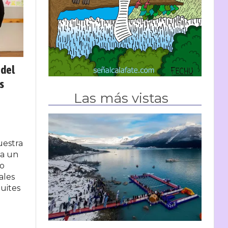
 del
s
Las más vistas
uestra
 a un
io
ales
Suites