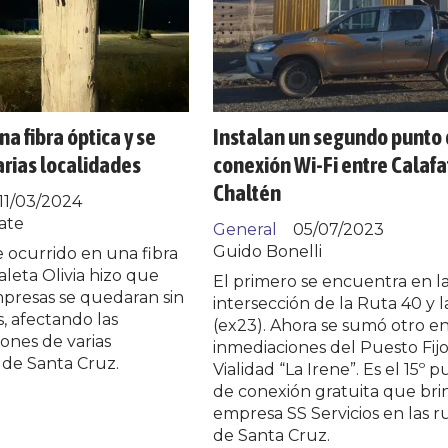
a fibra óptica y se
Instalan un segundo punto
arias localidades
conexión Wi-Fi entre Calafa
Chaltén
11/03/2024
ate
General
05/07/2023
Guido Bonelli
 ocurrido en una fibra
aleta Olivia hizo que
El primero se encuentra en l
mpresas se quedaran sin
intersección de la Ruta 40 y l
s, afectando las
(ex23). Ahora se sumó otro e
ones de varias
inmediaciones del Puesto Fij
 de Santa Cruz.
Vialidad “La Irene”. Es el 15º 
de conexión gratuita que bri
empresa SS Servicios en las r
de Santa Cruz.