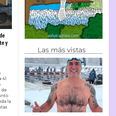
 de
te y
Las más vistas
a
a 41
n
o de
punto
nda la
utas