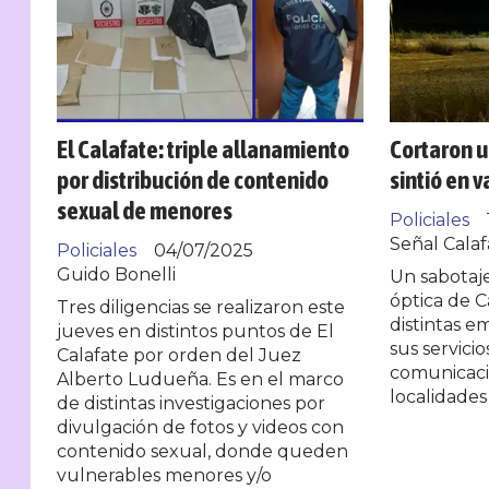
El Calafate: triple allanamiento
Cortaron un
por distribución de contenido
sintió en v
sexual de menores
Policiales
Señal Calaf
Policiales
04/07/2025
Guido Bonelli
Un sabotaje
óptica de C
Tres diligencias se realizaron este
distintas e
jueves en distintos puntos de El
sus servicio
Calafate por orden del Juez
comunicaci
Alberto Ludueña. Es en el marco
localidades
de distintas investigaciones por
divulgación de fotos y videos con
contenido sexual, donde queden
vulnerables menores y/o