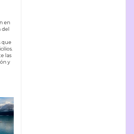
n en
 del
l
s que
ilios.
e las
ión y