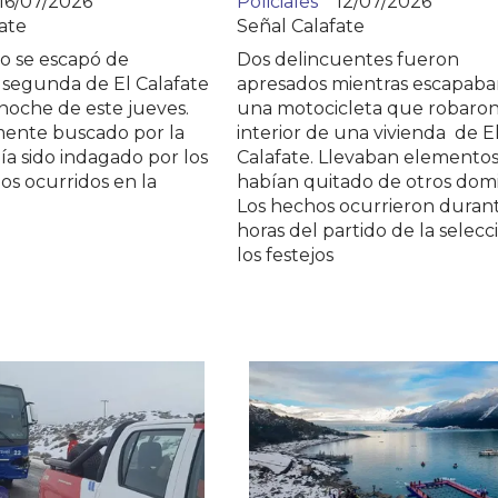
16/07/2026
Policiales
12/07/2026
ate
Señal Calafate
o se escapó de
Dos delincuentes fueron
 segunda de El Calafate
apresados mientras escapaba
noche de este jueves.
una motocicleta que robaron
mente buscado por la
interior de una vivienda de E
bía sido indagado por los
Calafate. Llevaban elemento
os ocurridos en la
habían quitado de otros domic
Los hechos ocurrieron durant
horas del partido de la selecc
los festejos