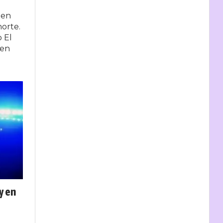
uen
norte.
o El
 en
y en