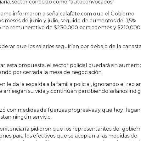
ciaria, sector conocido como “autoconvocados”
clamo informaron a señalcalafate.com que el Gobierno
os meses de junio y julio, seguido de aumentos del 1,5%
 no remunerativo de $230.000 para agentes y $210.000
erar que los salarios seguirían por debajo de la canast
r esta propuesta, el sector policial quedará sin aumento
dando por cerrada la mesa de negociación.
le da la espalda a la familia policial, ignorando el recl
 arriesgan su vida y continúan percibiendo salarios indig
ó con medidas de fuerzas progresivas y que hoy llegan
stan ningún servicio.
enitenciaría pidieron que los representantes del gobier
ones para los efectivos que se acoplan a las medidas de