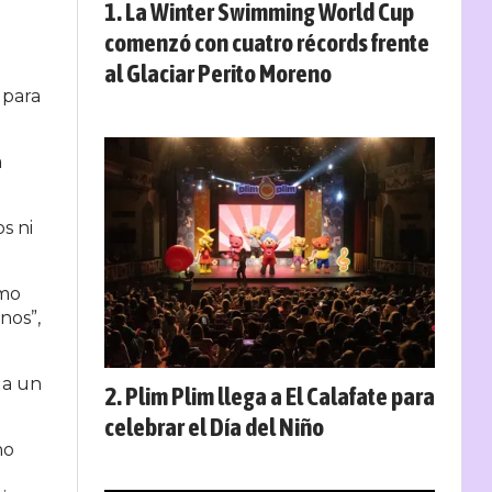
La Winter Swimming World Cup
comenzó con cuatro récords frente
al Glaciar Perito Moreno
 para
a
s ni
amo
nos”,
 a un
Plim Plim llega a El Calafate para
celebrar el Día del Niño
no