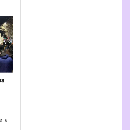
pa
e la