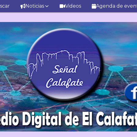
scar
Noticias
Videos
Agenda de even