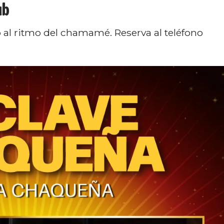
ub
 al ritmo del chamamé. Reserva al teléfono