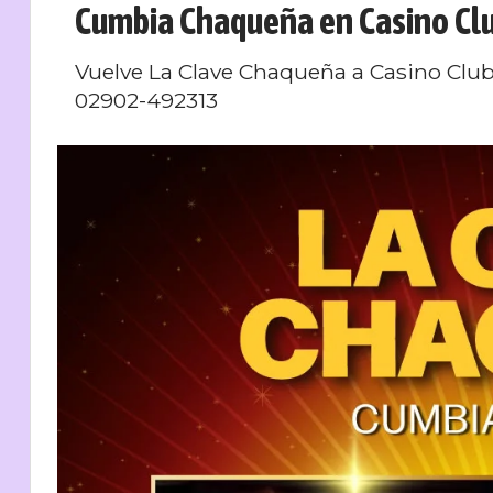
Cumbia Chaqueña en Casino Cl
Vuelve La Clave Chaqueña a Casino Club
02902-492313