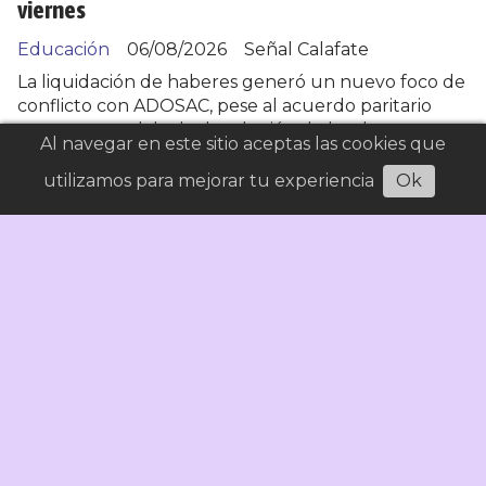
viernes
Educación
06/08/2026
Señal Calafate
La liquidación de haberes generó un nuevo foco de
conflicto con ADOSAC, pese al acuerdo paritario
que contemplaba la devolución de los descuentos
Al navegar en este sitio aceptas las cookies que
por días de paro. Luego del reclamo gremial y una
reunión entre las partes, el Ejecutivo confirmó que
utilizamos para mejorar tu experiencia
Ok
reintegrará los montos descontados en las últimas
horas mediante una planilla complementaria.