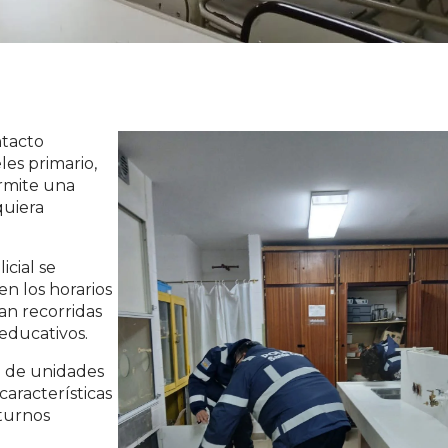
ntacto
les primario,
ermite una
quiera
icial se
en los horarios
an recorridas
 educativos.
n de unidades
características
 turnos