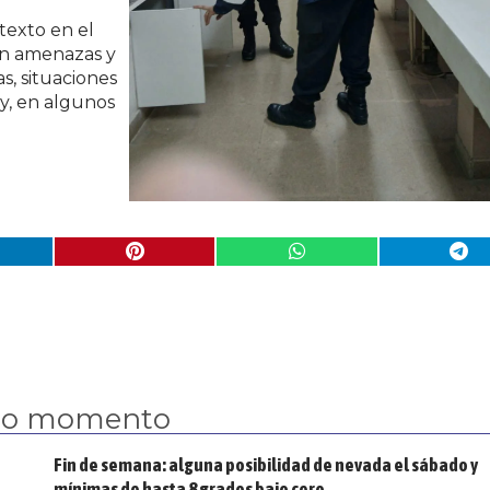
texto en el
ron amenazas y
s, situaciones
 y, en algunos
mo momento
Fin de semana: alguna posibilidad de nevada el sábado y
mínimas de hasta 8 grados bajo cero