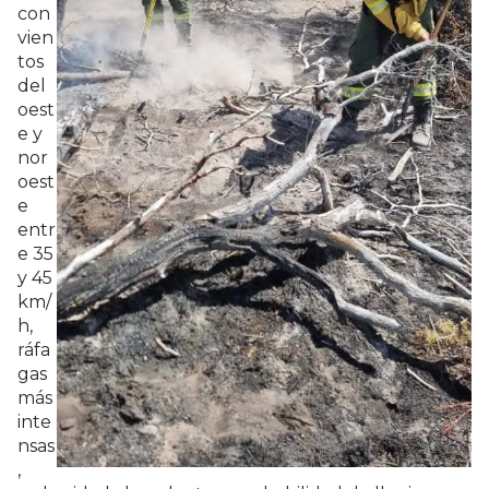
con
vien
tos
del
oest
e y
nor
oest
e
entr
e 35
y 45
km/
h,
ráfa
gas
más
inte
nsas
,