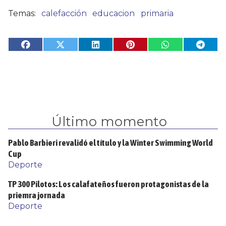
calefacción
educacion
primaria
Último momento
Pablo Barbieri revalidó el título y la Winter Swimming World
Cup
Deporte
TP 300 Pilotos: Los calafateños fueron protagonistas de la
priemra jornada
Deporte