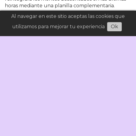
horas mediante una planilla complementaria.
Al navegar en este sitio aceptas las cookies que
utilizamos para mejorar tu experiencia
Ok
TP 300 Pilotos: Los calafateños fueron
protagonistas de la priemra jornada