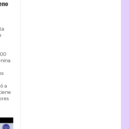
reno
ta
e
200
enina
os
ó a
tiene
ores