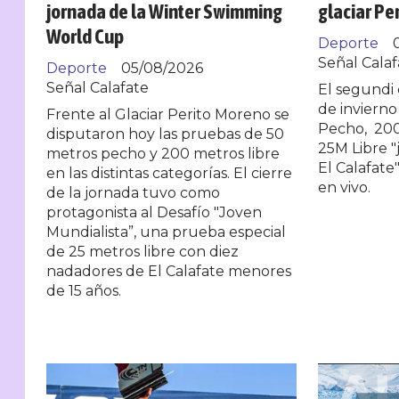
jornada de la Winter Swimming
glaciar Pe
World Cup
Deporte
Señal Calaf
Deporte
05/08/2026
Señal Calafate
El segundi 
de inviern
Frente al Glaciar Perito Moreno se
Pecho, 200
disputaron hoy las pruebas de 50
25M Libre "
metros pecho y 200 metros libre
El Calafate"
en las distintas categorías. El cierre
en vivo.
de la jornada tuvo como
protagonista al Desafío "Joven
Mundialista”, una prueba especial
de 25 metros libre con diez
nadadores de El Calafate menores
de 15 años.