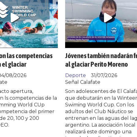
n las competencias
Jóvenes también nadarán f
 el glaciar
al glaciar Perito Moreno
04/08/2026
Deporte
31/07/2026
ate
Señal Calafate
cto apertura,
Son adolescentes de El Calaf
 ls competencias de la
que debutarán en la Wintee
imming World CUp
Swiming World Cup. Con los
competencia del primer
adultos del Club Náutico se
de 20, 100 y 200
entrenan en las aguas del la
DEO.
argentino. La asociación local
realizará este domingo una