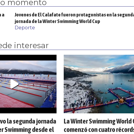
mo momento
a a
Jovenes de El Calafate fueron protagonistas en la segund
jornada de la Winter Swimming World Cup
Deporte
ede interesar
ivo la segunda jornada
La Winter Swimming World
er Swimming desde el
comenzó con cuatro récord