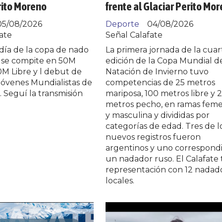
rito Moreno
frente al Glaciar Perito Mo
05/08/2026
Deporte
04/08/2026
ate
Señal Calafate
día de la copa de nado
La primera jornada de la cuar
o se compite en 50M
edición de la Copa Mundial d
M Libre y l debut de
Natación de Invierno tuvo
jóvenes Mundialistas de
competencias de 25 metros
. Seguí la transmisión
mariposa, 100 metros libre y 
metros pecho, en ramas fem
y masculina y divididas por
categorías de edad. Tres de l
nuevos registros fueron
argentinos y uno correspondi
un nadador ruso. El Calafate 
representación con 12 nadad
locales.