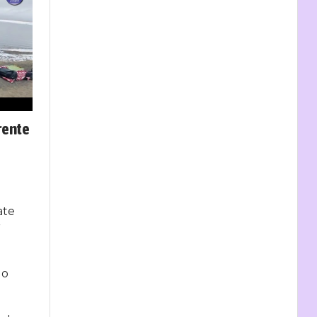
rente
ate
r
go