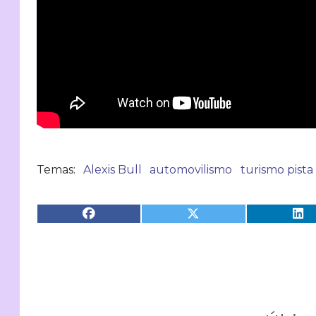
Alexis Bull
automovilismo
turismo pista