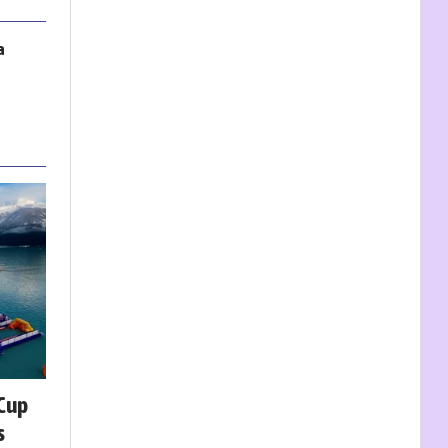
a
 Cup
s