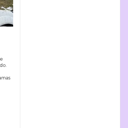
se
do.
lamas