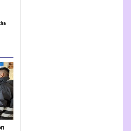
cha
on