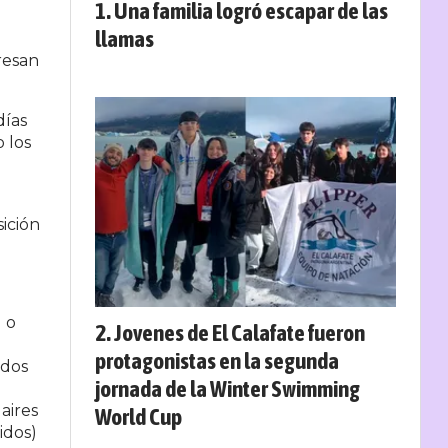
Una familia logró escapar de las
llamas
resan
días
 los
ición
l o
Jovenes de El Calafate fueron
protagonistas en la segunda
ados
jornada de la Winter Swimming
aires
World Cup
idos)