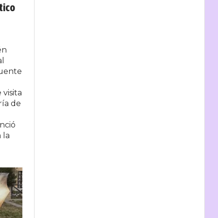
tico
én
al
cuente
visita
ría de
nció
 la