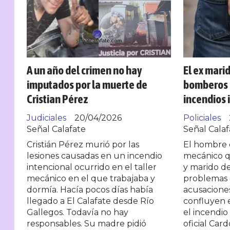
A un año del crimen no hay
El ex marid
imputados por la muerte de
bomberos e
Cristian Pérez
incendios 
Judiciales
20/04/2026
Policiales
Señal Calafate
Señal Calaf
Cristián Pérez murió por las
El hombre 
lesiones causadas en un incendio
mecánico q
intencional ocurrido en el taller
y marido de 
mecánico en el que trabajaba y
problemas 
dormía. Hacía pocos días había
acusaciones
llegado a El Calafate desde Río
confluyen e
Gallegos. Todavía no hay
el incendio 
responsables. Su madre pidió
oficial Card