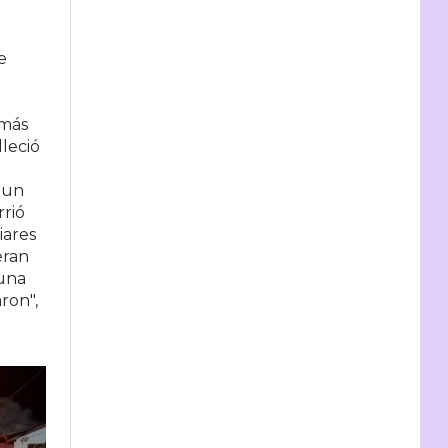
e
l
 más
lleció
 un
rrió
iares
eran
 una
ron",