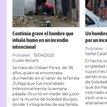
Continúa grave el hombre que
Un hombre
inhaló humo en un incendio
por un inc
intencional
Policiales
Señal Calaf
Policiales
15/04/2025
Guido Bonelli
El hecho o
propiedad d
Se trata de Cristian Perez, de 38
cuyos tres 
años, quien se encontraba
siendo enju
durmiendo en el taller de la familia
de Soledad
Zuñiga que fue incendiado
que dormia 
intencionalmente la semana
internado e
pasada. Ocurrió en medio del juicio
inició una 
por la muerte de Soledad Burgos,
allanamien
donde 3 integrantes de esa familia