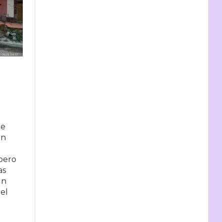
de
un
pero
as
un
del