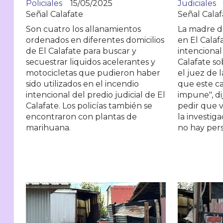
Policiales
15/05/2025
Judiciales
Señal Calafate
Señal Calaf
Son cuatro los allanamientos
La madre d
ordenados en diferentes domicilios
en El Calaf
de El Calafate para buscar y
intenciona
secuestrar liquidos acelerantes y
Calafate s
motocicletas que pudieron haber
el juez de 
sido utilizados en el incendio
que este c
intencional del predio judicial de El
impune", dij
Calafate. Los policías también se
pedir que v
encontraron con plantas de
la investig
marihuana.
no hay per