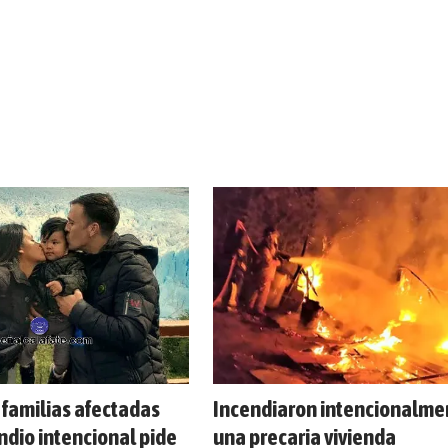
 familias afectadas
Incendiaron intencionalme
endio intencional pide
una precaria vivienda