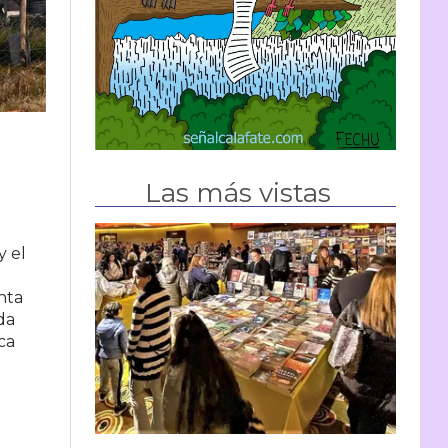
Las más vistas
y el
nta
da
ica