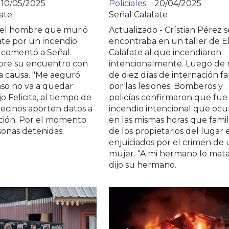
10/05/2025
Policiales
20/04/2025
ate
Señal Calafate
el hombre que murió
Actualizado - Crístian Pérez s
ate por un incendio
encontraba en un taller de E
l comentó a Señal
Calafate al que incendiaron
obre su encuentro con
intencionalmente. Luego de
la causa. "Me aeguró
de diez días de internación fa
aso no va a quedar
por las lesiones. Bomberos y
o Felicita, al tiempo de
policías confirmaron que fue
ecinos aporten datos a
incendio intencional que ocu
ación. Por el momento
en las mismas horas que famil
sonas detenidas.
de los propietarios del lugar 
enjuiciados por el crimen de
mujer. "A mi hermano lo mata
dijo su hermano.