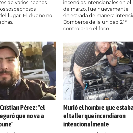
es de varios hechos
incendios intencionales en el
Dos sospechosos
de marzo, fue nuevamente
del lugar. El dueño no
siniestrada de manera intenci
echas.
Bomberos de la unidad 21ª
controlaron el foco.
Crístian Pérez: "el
Murió el hombre que estab
eguró que no va a
el taller que incendiaron
pune"
intencionalmente