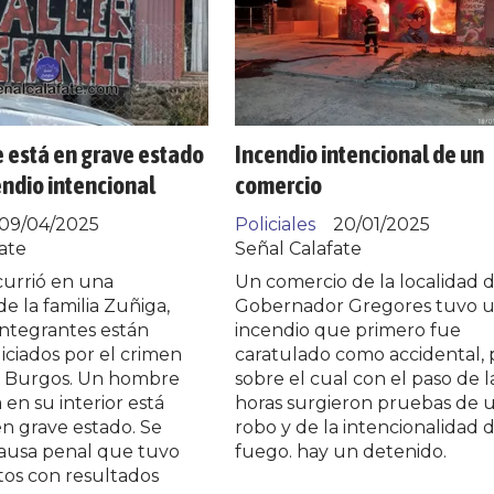
 está en grave estado
Incendio intencional de un
endio intencional
comercio
09/04/2025
Policiales
20/01/2025
ate
Señal Calafate
currió en una
Un comercio de la localidad 
e la familia Zuñiga,
Gobernador Gregores tuvo 
integrantes están
incendio que primero fue
iciados por el crimen
caratulado como accidental, 
 Burgos. Un hombre
sobre el cual con el paso de l
en su interior está
horas surgieron pruebas de 
n grave estado. Se
robo y de la intencionalidad 
causa penal que tuvo
fuego. hay un detenido.
tos con resultados