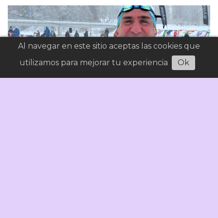
Al navegar en este sitio aceptas las cookies que
utilizamos para mejorar tu experiencia
Ok
Pablo Barbieri revalidó el título en la Winter
Swimming World Cup
Deporte
07/08/2026
Señal Calafate
La cuarta jornada de la Copa Mundial de Natación
de Invierno tuvo competencias en la piscina