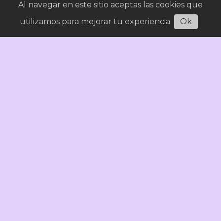
Al navegar en este sitio aceptas las cookies que
utilizamos para mejorar tu experiencia
Ok
Claudio Vidal buscará la reelección como
gobernador en 2027
Política
06/08/2026
Señal Calafate