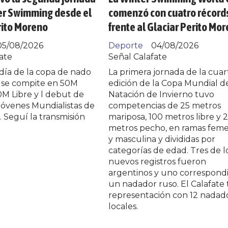
er Swimming desde el
comenzó con cuatro récord
rito Moreno
frente al Glaciar Perito Mo
05/08/2026
Deporte
04/08/2026
ate
Señal Calafate
día de la copa de nado
La primera jornada de la cuar
o se compite en 50M
edición de la Copa Mundial d
M Libre y l debut de
Natación de Invierno tuvo
jóvenes Mundialistas de
competencias de 25 metros
. Seguí la transmisión
mariposa, 100 metros libre y 
metros pecho, en ramas fem
y masculina y divididas por
categorías de edad. Tres de l
nuevos registros fueron
argentinos y uno correspondi
un nadador ruso. El Calafate 
representación con 12 nadad
locales.