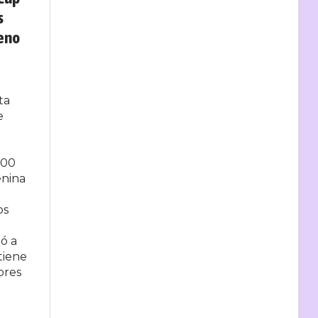
s
reno
ta
e
200
enina
os
ó a
tiene
ores