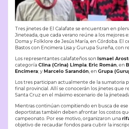
Tres jinetes de El Calafate se encuentran en ple
Jineteada, que cada verano reúne a los mejores ex
Doma y Folklore de Jesús María, en Córdoba. El ce
Bastos con Encimera Lisa y Gurupa Sureña, con re
Los representantes calafateños son
Ismael Aros
categoría
Clina (Crina) Limpia
;
Eric Román
, en
B
Encimera
; y
Marcelo Sarandón
, en
Grupa (Guru
Los tres participan actualmente de la sumatoria p
final provincial. Allí se conocerán los jinetes que 
Santa Cruz en el máximo escenario de la jinetead
Mientras continúan compitiendo en busca de ese o
deportistas también deben afrontar los costos q
campeonato. Por ese motivo, organizaron una
rif
objetivo de recaudar fondos para cubrir la inscrip