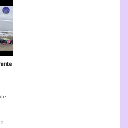
rente
ate
r
go