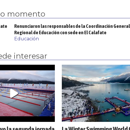
mo momento
fate
Renunciaron las responsables de la Coordinación General
Regional de Educación con sede en El Calafate
Educación
ede interesar
ivo la segunda jornada
La Winter Swimming World