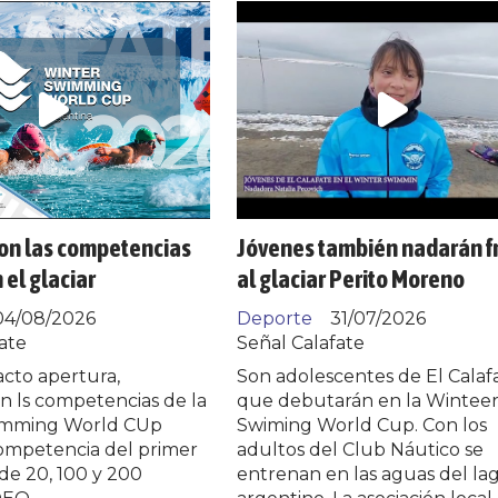
n las competencias
Jóvenes también nadarán f
 el glaciar
al glaciar Perito Moreno
04/08/2026
Deporte
31/07/2026
ate
Señal Calafate
cto apertura,
Son adolescentes de El Calaf
 ls competencias de la
que debutarán en la Wintee
imming World CUp
Swiming World Cup. Con los
competencia del primer
adultos del Club Náutico se
de 20, 100 y 200
entrenan en las aguas del la