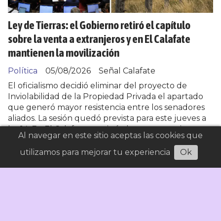
Ley de Tierras: el Gobierno retiró el capítulo
sobre la venta a extranjeros y en El Calafate
mantienen la movilización
Política
05/08/2026
Señal Calafate
El oficialismo decidió eliminar del proyecto de
Inviolabilidad de la Propiedad Privada el apartado
que generó mayor resistencia entre los senadores
aliados. La sesión quedó prevista para este jueves a
las 14. En El Calafate continúa la convocatoria a
Al navegar en este sitio aceptas las cookies que
movilizarse a las 17, en el Anfiteatro del Bosque.
utilizamos para mejorar tu experiencia
Ok