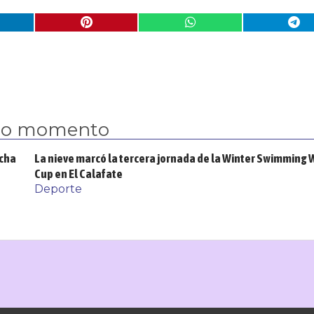
mo momento
rcha
La nieve marcó la tercera jornada de la Winter Swimming 
Cup en El Calafate
Deporte