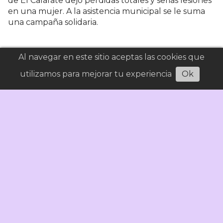
de El Calafate dejó pérdidas totales y serias lesiones
en una mujer. A la asistencia municipal se le suma
una campaña solidaria.
Al navegar en este sitio aceptas las cookies que
utilizamos para mejorar tu experiencia
Ok
Renunciaron las responsables de la
Coordinación General Regional de Educación