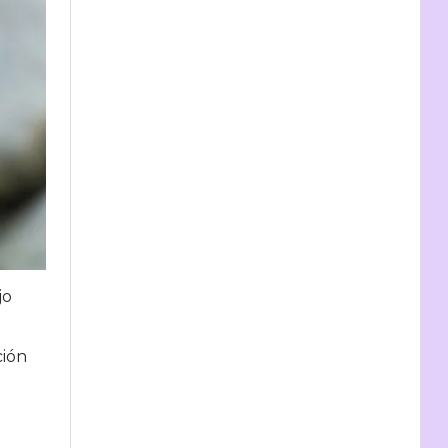
jo
ción