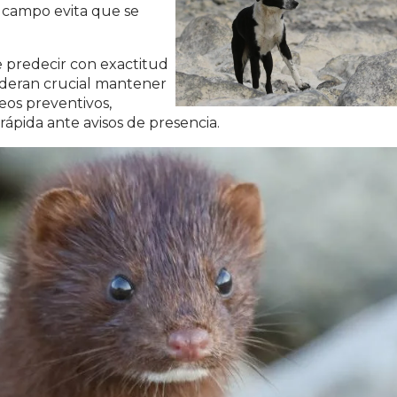
l campo evita que se
 predecir con exactitud
ideran crucial mantener
eos preventivos,
rápida ante avisos de presencia.