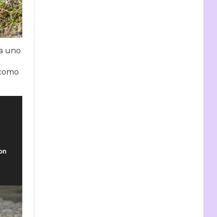
 a uno
 como