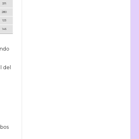
ando
l del
mbos