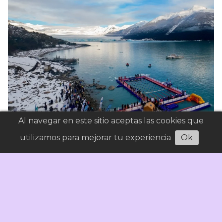
Al navegar en este sitio aceptas las cookies que
utilizamos para mejorar tu experiencia
Ok
La Winter Swimming World Cup comenzó con
cuatro récords frente al Glaciar Perito Moreno
Deporte
04/08/2026
Señal Calafate
La primera jornada de la cuarta edición de la Copa
Mundial de Natación de Invierno tuvo
competencias de 25 metros mariposa, 100 metros