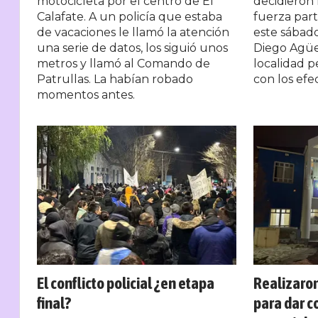
motocicleta por el centro de El
decidieron 
Calafate. A un policía que estaba
fuerza part
de vacaciones le llamó la atención
este sábado.
una serie de datos, los siguió unos
Diego Agüe
metros y llamó al Comando de
localidad p
Patrullas. La habían robado
con los efe
momentos antes.
El conflicto policial ¿en etapa
Realizaro
final?
para dar c