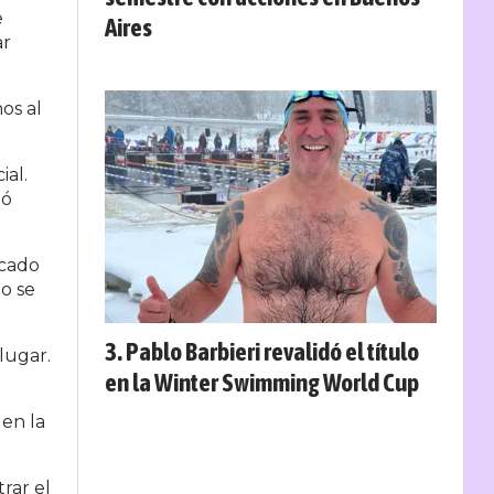
e
Aires
ar
os al
ial.
zó
rcado
o se
Pablo Barbieri revalidó el título
lugar.
en la Winter Swimming World Cup
 en la
rar el