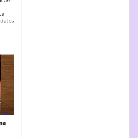
al de
ta
s datos
una