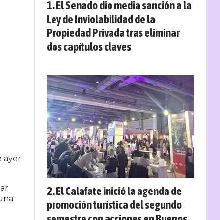
El Senado dio media sanción a la
Ley de Inviolabilidad de la
Propiedad Privada tras eliminar
dos capítulos claves
e ayer
gar
El Calafate inició la agenda de
 una
promoción turística del segundo
semestre con acciones en Buenos