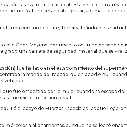
ncia,34 Galarza regresó al local, esta vez con un arma d
ideo. Apuntó al propietario al ingresar, además de gener
el arma pero no lo logra y termina tirándole los cartuch
a calle Gdor. Moyano, denunció lo ocurrido en sede polic
que grabó una cámara de seguridad, material que se virali
lización) fue hallado en el estacionamiento del superme
encontraba la mando del rodado, quien decidió huir cuand
el vehículo.
l que fue embestido por la mujer cuando se escapó del 
r las que inició una acción penal.
l requirió el apoyo de Fuerzas Especiales, las que llegaron
ste miércoles 4 allanamientos, aunque no se logró encont