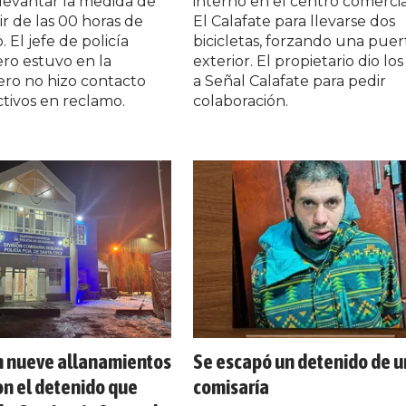
levantar la medida de
interno en el centro comerci
ir de las 00 horas de
El Calafate para llevarse dos
 El jefe de policía
bicicletas, forzando una puer
ro estuvo en la
exterior. El propietario dio lo
ero no hizo contacto
a Señal Calafate para pedir
ctivos en reclamo.
colaboración.
n nueve allanamientos
Se escapó un detenido de 
on el detenido que
comisaría