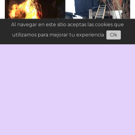
Al navegar en este sitio aceptas las cookies que
utilizamos para mejorar tu experiencia
Ok
Una familia logró escapar de las llamas
General
05/08/2026
Señal Calafate
Fue en la mañana de este miércoles en el sector
céntrico de El Calafate. Una vivienda se incendió a
primera hora de la mañana. Lo ocupantes y el
propietario del predio fueron llevados al hospital.
Las pérdidas son totales. Murieron tres animales.